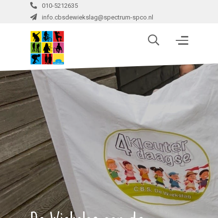
010-5212635
info.cbsdewiekslag@spectrum-spco.nl
De Wiekslag aan de