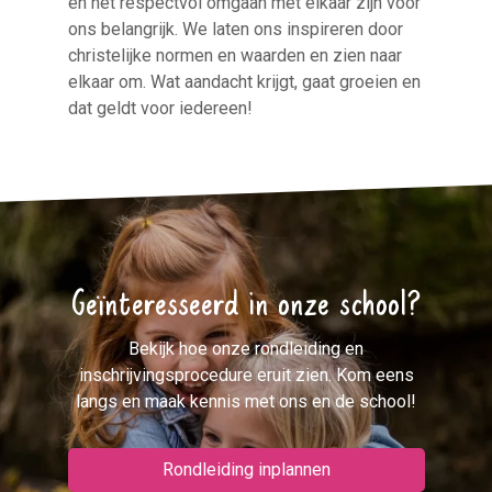
en het respectvol omgaan met elkaar zijn voor
ons belangrijk. We laten ons inspireren door
christelijke normen en waarden en zien naar
elkaar om. Wat aandacht krijgt, gaat groeien en
dat geldt voor iedereen!
Geïnteresseerd in onze school?
Bekijk hoe onze rondleiding en
inschrijvingsprocedure eruit zien. Kom eens
langs en maak kennis met ons en de school!
Rondleiding inplannen