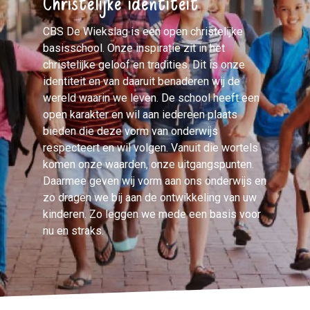
CBS De Wiekslag is een open christelijke
basisschool. Onze inspiratie zit in het
christelijke geloof en tradities. Dit is onze
identiteit en van daaruit benaderen wij de
wereld waarin we leven. De school heeft een
open karakter en wil aan iedereen plaats
bieden die deze vorm van onderwijs
respecteert en wil volgen. Vanuit die wortels
komen onze waarden, onze uitgangspunten.
Daarmee geven wij vorm aan ons onderwijs en
zo dragen we bij aan de ontwikkeling van uw
kinderen. Zo leggen we mede een basis voor
nu en straks.