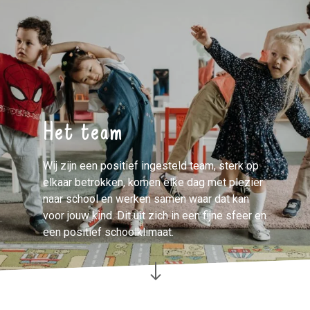
Het team
Wij zijn een positief ingesteld team, sterk op
elkaar betrokken, komen elke dag met plezier
naar school en werken samen waar dat kan
voor jouw kind. Dit uit zich in een fijne sfeer en
een positief schoolklimaat.