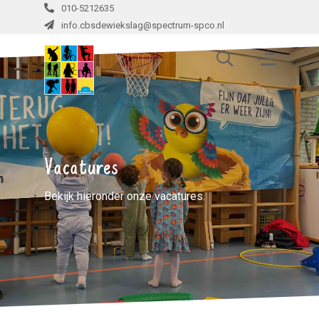
010-5212635
info.cbsdewiekslag@spectrum-spco.nl
Vacatures
Bekijk hieronder onze vacatures.